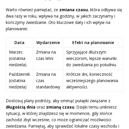
Warto również pamiętać, że
zmiana czasu
, która odbywa się
dwa razy w roku, wpływa na godziny, w jakich zaczynamy i
kończymy zwiedzanie. Oto kluczowe daty i ich wpływ na
planowanie:
Data
Wydarzenie
Efekt na planowanie
Marzec
Zmiana na
Sprzyjające dłuższym
(ostatnia
czas letni
wieczorom, lepsze warunki
niedziela)
do zwiedzania po południu.
Październik
Zmiana na
Krótsze dni, konieczność
(ostatnia
czas
wcześniejszego planowania
niedziela)
standardowy
aktywności.
Dostosuj plany podróży, aby ominąć pułapki związane z
długością dnia
oraz
zmianą czasu
. Dzięki temu unikniesz
sytuacji, w której znajdziesz się w momencie, gdy słońce
zachodzi zbyt wcześnie, co może ograniczać możliwości
zwiedzania. Pamiętaj, aby sprawdzić lokalne czasy wschodu i