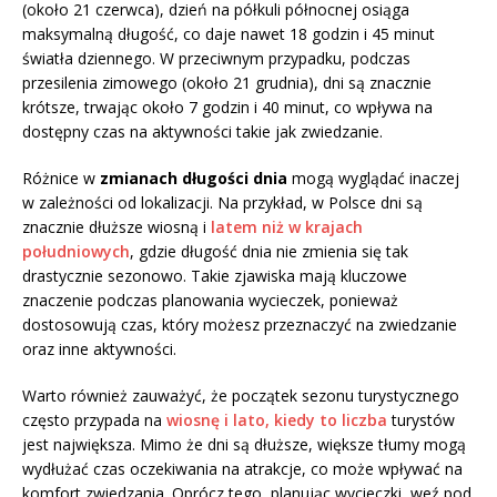
(około 21 czerwca), dzień na półkuli północnej osiąga
maksymalną długość, co daje nawet 18 godzin i 45 minut
światła dziennego. W przeciwnym przypadku, podczas
przesilenia zimowego (około 21 grudnia), dni są znacznie
krótsze, trwając około 7 godzin i 40 minut, co wpływa na
dostępny czas na aktywności takie jak zwiedzanie.
Różnice w
zmianach długości dnia
mogą wyglądać inaczej
w zależności od lokalizacji. Na przykład, w Polsce dni są
znacznie dłuższe wiosną i
latem niż w krajach
południowych
, gdzie długość dnia nie zmienia się tak
drastycznie sezonowo. Takie zjawiska mają kluczowe
znaczenie podczas planowania wycieczek, ponieważ
dostosowują czas, który możesz przeznaczyć na zwiedzanie
oraz inne aktywności.
Warto również zauważyć, że początek sezonu turystycznego
często przypada na
wiosnę i lato, kiedy to liczba
turystów
jest największa. Mimo że dni są dłuższe, większe tłumy mogą
wydłużać czas oczekiwania na atrakcje, co może wpływać na
komfort zwiedzania. Oprócz tego, planując wycieczki, weź pod