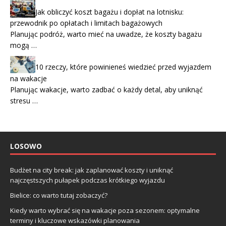
Jak obliczyć koszt bagażu i dopłat na lotnisku:
przewodnik po opłatach i limitach bagażowych
Planując podróż, warto mieć na uwadze, że koszty bagażu
mogą …
10 rzeczy, które powinieneś wiedzieć przed wyjazdem
na wakacje
Planując wakacje, warto zadbać o każdy detal, aby uniknąć
stresu …
LOSOWO
Budżet na city break: jak zaplanować koszty i uniknąć
najczęstszych pułapek podczas krótkiego wyjazdu
Bielice: co warto tutaj zobaczyć?
Kiedy warto wybrać się na wakacje poza sezonem: optymalne
terminy i kluczowe wskazówki planowania