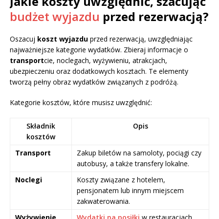
Jakie koszty uwzględnić, szacując
budżet wyjazdu
przed rezerwacją?
Oszacuj
koszt wyjazdu
przed rezerwacją, uwzględniając
najważniejsze kategorie wydatków. Zbieraj informacje o
transport
cie, noclegach, wyżywieniu, atrakcjach,
ubezpieczeniu oraz dodatkowych kosztach. Te elementy
tworzą pełny obraz wydatków związanych z podróżą.
Kategorie kosztów, które musisz uwzględnić:
Składnik
Opis
kosztów
Transport
Zakup biletów na samoloty, pociągi czy
autobusy, a także transfery lokalne.
Noclegi
Koszty związane z hotelem,
pensjonatem lub innym miejscem
zakwaterowania.
Wyżywienie
Wydatki na posiłki
w restauracjach