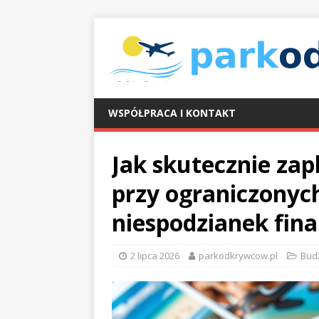
WSPÓŁPRACA I KONTAKT
Jak skutecznie za
przy ograniczonyc
niespodzianek fin
2 lipca 2026
parkodkrywcow.pl
Bud