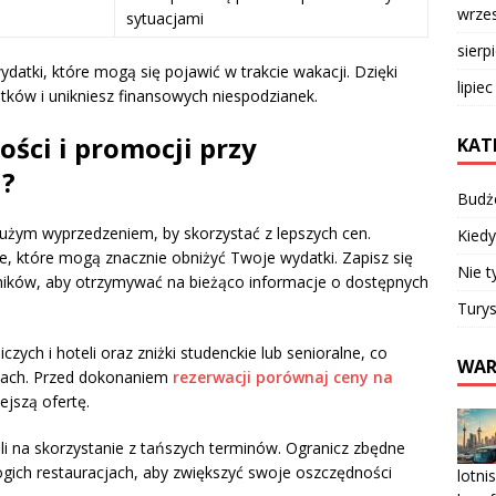
wrze
sytuacjami
sierp
datki, które mogą się pojawić w trakcie wakacji. Dzięki
lipie
tków i unikniesz finansowych niespodzianek.
ości i promocji przy
KAT
h?
Budż
 dużym wyprzedzeniem, by skorzystać z lepszych cen.
Kiedy
te, które mogą znacznie obniżyć Twoje wydatki. Zapisz się
Nie t
ników, aby otrzymywać na bieżąco informacje o dostępnych
Turys
czych i hoteli oraz zniżki studenckie lub senioralne, co
WAR
wkach. Przed dokonaniem
rezerwacji porównaj ceny na
ejszą ofertę.
i na skorzystanie z tańszych terminów. Ogranicz zbędne
rogich restauracjach, aby zwiększyć swoje oszczędności
lotni