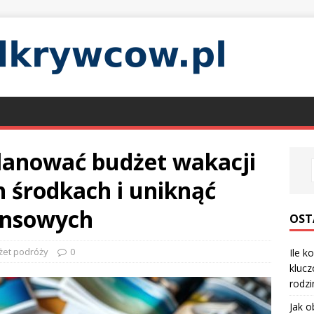
planować budżet wakacji
h środkach i uniknąć
ansowych
OST
żet podróży
0
Ile k
klucz
rodzi
Jak o