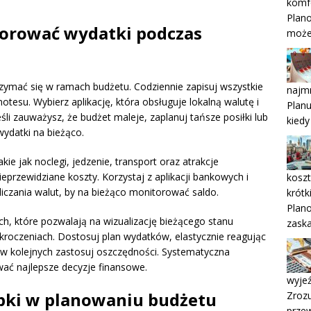
komf
Plano
torować wydatki podczas
może
zymać się w ramach budżetu. Codziennie zapisuj wszystkie
najmn
notesu. Wybierz aplikację, która obsługuje lokalną walutę i
Planu
śli zauważysz, że budżet maleje, zaplanuj tańsze posiłki lub
kiedy
ydatki na bieżąco.
kie jak noclegi, jedzenie, transport oraz atrakcje
eprzewidziane koszty. Korzystaj z aplikacji bankowych i
koszt
liczania walut, by na bieżąco monitorować saldo.
krótk
Plano
ch, które pozwalają na wizualizację bieżącego stanu
zaska
kroczeniach. Dostosuj plan wydatków, elastycznie reagując
, w kolejnych zastosuj oszczędności. Systematyczna
ać najlepsze decyzje finansowe.
wyjeź
apki w planowaniu budżetu
Zrozu
prze