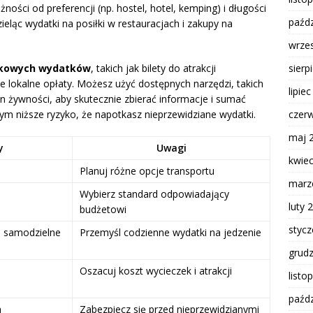
żności od preferencji (np. hostel, hotel, kemping) i długości
paźdz
ieląc wydatki na posiłki w restauracjach i zakupy na
wrze
sierp
kowych wydatków
, takich jak bilety do atrakcji
e lokalne opłaty. Możesz użyć dostępnych narzędzi, takich
lipie
en żywności, aby skutecznie zbierać informacje i sumać
czer
tym niższe ryzyko, że napotkasz nieprzewidziane wydatki.
maj 
y
Uwagi
kwie
Planuj różne opcje transportu
marz
Wybierz standard odpowiadający
luty 
budżetowi
styc
h, samodzielne
Przemyśl codzienne wydatki na jedzenie
grud
Oszacuj koszt wycieczek i atrakcji
listo
paźdz
a
Zabezpiecz się przed nieprzewidzianymi