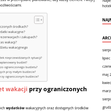
Najle
ożliwościami.
hotel
NAJ
niczonych środkach?
datki wakacyjne?
 rezerwacjach i zakupach?
ARC
as wakacji?
udżetu wakacyjnego
sierp
lipie
ek nieprzewidzianych sytuacji?
 zaplanowany budżet?
czer
dzo ograniczonego budżetu?
nych przy małym budżecie?
maj 
 przy ograniczonym budżecie?
kwie
t wakacji
przy ograniczonych
marz
sierp
grud
oich
wydatków
wakacyjnych oraz dostępnych środków