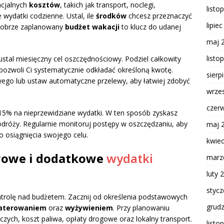
ncjalnych
kosztów
, takich jak transport, noclegi,
listo
 wydatki codzienne. Ustal, ile
środków
chcesz przeznaczyć
lipie
 dobrze zaplanowany
budżet wakacji
to klucz do udanej
maj 
listo
 ustal miesięczny cel oszczędnościowy. Podziel całkowity
 pozwoli Ci systematycznie odkładać określoną kwotę.
sierp
ego lub ustaw automatyczne przelewy, aby łatwiej zdobyć
wrze
czer
15% na nieprzewidziane wydatki. W ten sposób zyskasz
dróży. Regularnie monitoruj postępy w oszczędzaniu, aby
maj 
o osiągnięcia swojego celu.
kwie
wowe i dodatkowe
wydatki
marz
luty 
styc
ntrolę nad budżetem. Zacznij od określenia podstawowych
grud
aterowaniem
oraz
wyżywieniem
. Przy planowaniu
czych, koszt paliwa, opłaty drogowe oraz lokalny transport.
listo