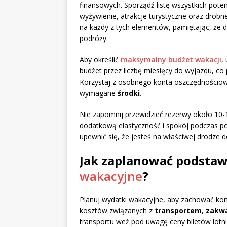
finansowych. Sporządź listę wszystkich pote
wyżywienie, atrakcje turystyczne oraz drobne
na każdy z tych elementów, pamiętając, że
podróży.
Aby określić
maksymalny budżet wakacji
,
budżet przez liczbę miesięcy do wyjazdu, co
Korzystaj z osobnego konta oszczędnościow
wymagane
środki
.
Nie zapomnij przewidzieć rezerwy około 10-
dodatkową elastyczność i spokój podczas po
upewnić się, że jesteś na właściwej drodze d
Jak zaplanować podsta
wakacyjne
?
Planuj wydatki wakacyjne, aby zachować ko
kosztów związanych z
transportem
,
zakw
transportu weź pod uwagę ceny biletów lotni