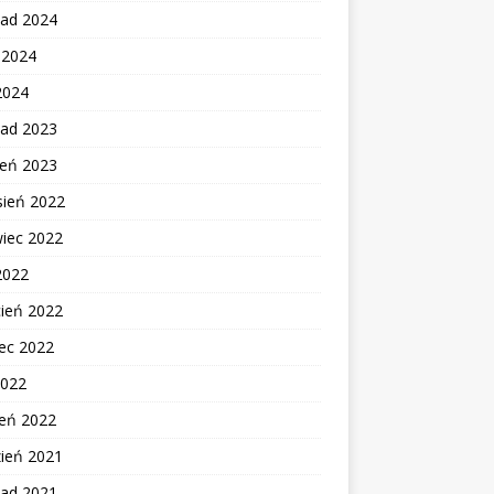
pad 2024
c 2024
2024
pad 2023
ień 2023
sień 2022
wiec 2022
2022
cień 2022
ec 2022
2022
zeń 2022
zień 2021
pad 2021