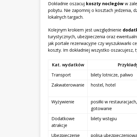
Dokładnie oszacuj
koszty noclegów
w zale
pobytu. Nie zapomnij o kosztach jedzenia, dz
lokalnych targach.
Kolejnym krokiem jest uwzględnienie
dodat
turystycznych, ubezpieczenia oraz ewentualn
jak portale rezerwacyjne czy wyszukiwarki c
koszty. Im dokładniej wszystko oszacujesz, 
Kat. wydatków
Przykład
Transport
bilety lotnicze, paliwo
Zakwaterowanie
hostel, hotel
Wyżywienie
posiłki w restauracjac
gotowanie
Dodatkowe
bilety wstępu
atrakcje
Ubezpieczenie
polisa ubezpieczeniow