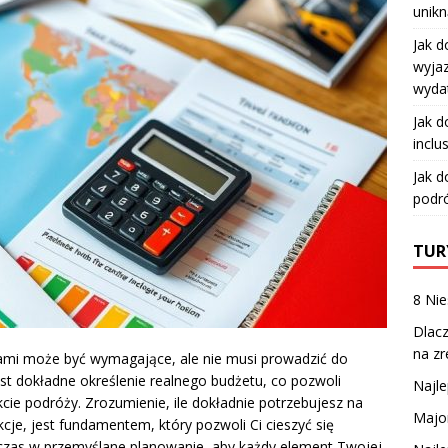
unikn
Jak d
wyjaz
wyda
Jak d
inclu
Jak d
podró
TUR
8 Nie
Dlacz
na z
ami może być wymagające, ale nie musi prowadzić do
st dokładne określenie realnego budżetu, co pozwoli
Najle
cie podróży. Zrozumienie, ile dokładnie potrzebujesz na
Major
cje, jest fundamentem, który pozwoli Ci cieszyć się
czas w przemyślane planowanie, aby każdy element Twojej