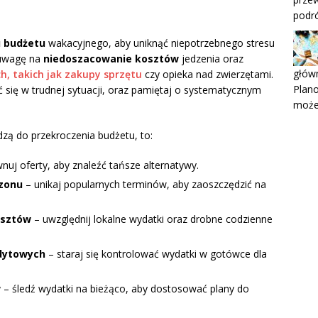
podr
 budżetu
wakacyjnego, aby uniknąć niepotrzebnego stresu
 uwagę na
niedoszacowanie kosztów
jedzenia oraz
główn
h, takich jak zakupy sprzętu
czy opieka nad zwierzętami.
Plan
ć się w trudnej sytuacji, oraz pamiętaj o systematycznym
może
zą do przekroczenia budżetu, to:
uj oferty, aby znaleźć tańsze alternatywy.
ezonu
– unikaj popularnych terminów, aby zaoszczędzić na
osztów
– uwzględnij lokalne wydatki oraz drobne codzienne
edytowych
– staraj się kontrolować wydatki w gotówce dla
w
– śledź wydatki na bieżąco, aby dostosować plany do