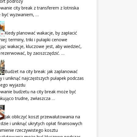
ort podróży
wanie city break z transferem z lotniska
 być wyzwaniem, …
Kiedy planować wakacje, by zapłacić
iej: terminy, triki i pułapki cenowe
jąc wakacje, kluczowe jest, aby wiedzieć,
 rezerwować, by zaoszczędzić. …
Budżet na city break: jak zaplanować
y i uniknąć najczęstszych pułapek podczas
iego wyjazdu
wanie budżetu na city break może być
kująco trudne, zwłaszcza …
Jak obliczyć koszt przewalutowania na
dzie i uniknąć ukrytych opłat finansowych
mienie rzeczywistego kosztu
walutowania może być kluczowe podczas