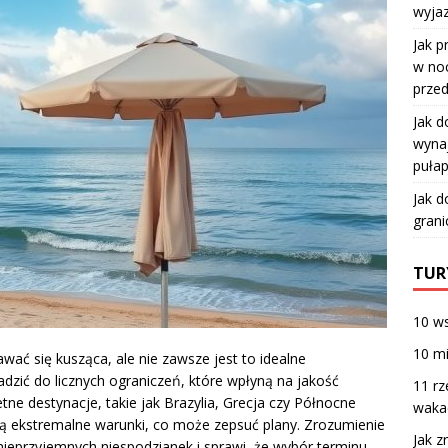
wyja
Jak p
w no
przed
Jak d
wyna
puła
Jak d
grani
TUR
10 w
10 mi
ć się kusząca, ale nie zawsze jest to idealne
dzić do licznych ograniczeń, które wpłyną na jakość
11 rz
e destynacje, takie jak Brazylia, Grecja czy Północne
waka
ją ekstremalne warunki, co może zepsuć plany. Zrozumienie
Jak z
eprzyjemnych niespodzianek i sprawi, że wybór terminu