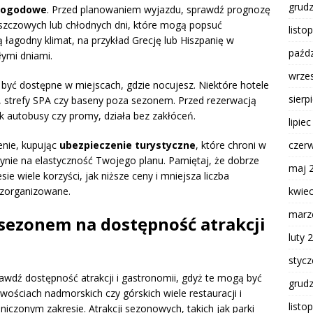
grud
pogodowe
. Przed planowaniem wyjazdu, sprawdź prognozę
szczowych lub chłodnych dni, które mogą popsuć
listo
 łagodny klimat, na przykład Grecję lub Hiszpanię w
paźdz
łymi dniami.
wrze
yć dostępne w miejscach, gdzie nocujesz. Niektóre hotele
sierp
e, strefy SPA czy baseny poza sezonem. Przed rezerwacją
ak autobusy czy promy, działa bez zakłóceń.
lipie
czer
enie, kupując
ubezpieczenie turystyczne
, które chroni w
ie na elastyczność Twojego planu. Pamiętaj, że dobrze
maj 
sie wiele korzyści, jak niższe ceny i mniejsza liczba
kwie
 zorganizowane.
marz
sezonem na dostępność atrakcji
luty 
styc
awdź dostępność atrakcji i gastronomii, gdyż te mogą być
grud
ościach nadmorskich czy górskich wiele restauracji i
listo
niczonym zakresie. Atrakcji sezonowych, takich jak parki