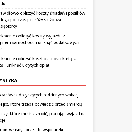
zdu
rawidłowo obliczyć koszty śniadań i posiłków
clegu podczas podróży służbowej
siębiorcy
okładnie obliczyć koszty wyjazdu z
jmem samochodu i uniknąć podatkowych
pek
okładnie obliczyć koszt płatności kartą za
cą i uniknąć ukrytych opłat
YSTYKA
skazówek dotyczących rodzinnych wakacji
ejsc, które trzeba odwiedzić przed śmiercią
eczy, które musisz zrobić, planując wyjazd na
cje
robić własny sprzęt do wspinaczki