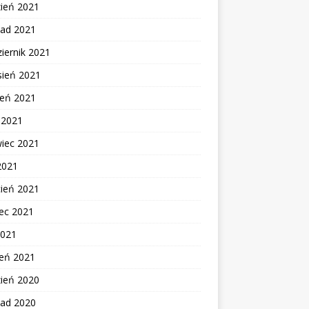
zień 2021
pad 2021
iernik 2021
sień 2021
ień 2021
c 2021
wiec 2021
2021
cień 2021
ec 2021
2021
zeń 2021
zień 2020
pad 2020