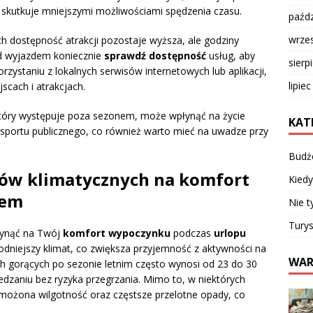
 skutkuje mniejszymi możliwościami spędzenia czasu.
paźdz
wrze
h dostępność atrakcji pozostaje wyższa, ale godziny
d wyjazdem koniecznie
sprawdź dostępność
usług, aby
sierp
zystaniu z lokalnych serwisów internetowych lub aplikacji,
lipie
scach i atrakcjach.
 który występuje poza sezonem, może wpłynąć na życie
KAT
nsportu publicznego, co również warto mieć na uwadze przy
Budż
ów klimatycznych na komfort
Kiedy
nem
Nie t
Turys
łynąć na Twój
komfort wypoczynku
podczas
urlopu
łagodniejszy klimat, co zwiększa przyjemność z aktywności na
WAR
h gorących po sezonie letnim często wynosi od 23 do 30
iedzaniu bez ryzyka przegrzania. Mimo to, w niektórych
ożona wilgotność oraz częstsze przelotne opady, co