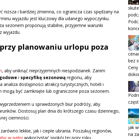
skute
ć niższa i bardziej zmienna, co ogranicza czas spędzany na
podc
erminu wyjazdu jest kluczowy dla udanego wypoczynku.
Podc
za sezonem proponują stabilne, przyjemne warunki
konce
z wyjazdu.
przy planowaniu urlopu poza
cenac
bez s
Ceny
m
, aby uniknąć nieprzyjemnych niespodzianek. Zanim
dokon
ogodowe
i
specyfikę sezonową
regionu, aby
analiza dostępności atrakcji turystycznych, hoteli i
nich mogą być zamknięte lub ograniczone poza sezonem.
Podró
częst
 wyprzedzeniem u sprawdzonych biur podróży, aby
runków. Dostosuj plan dnia do krótszego czasu dziennego,
snej ciemności.
jak w
 zarówno lekkie, jak i ciepłe ubrania. Poszukuj regionów,
na za
by w pełni
wykorzystać spokój tej pory roku.