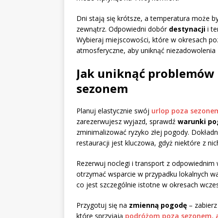
Dni stają się krótsze, a temperatura może by
zewnątrz. Odpowiedni dobór
destynacji
i t
Wybieraj miejscowości, które w okresach po
atmosferyczne, aby uniknąć niezadowolenia 
Jak uniknąć problemów 
sezonem
Planuj elastycznie swój
urlop poza sezone
zarezerwujesz wyjazd, sprawdź
warunki p
zminimalizować ryzyko złej pogody. Dokładna 
restauracji jest kluczowa, gdyż niektóre z 
Rezerwuj noclegi i transport z odpowiednim
otrzymać wsparcie w przypadku lokalnych wa
co jest szczególnie istotne w okresach wcze
Przygotuj się na
zmienną pogodę
– zabierz
które sprzyjają
podróżom poza sezonem, a