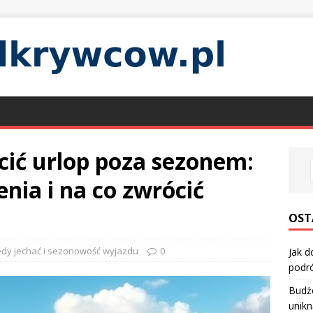
cić urlop poza sezonem:
nia i na co zwrócić
OST
edy jechać i sezonowość wyjazdu
0
Jak d
podró
Budże
unikn