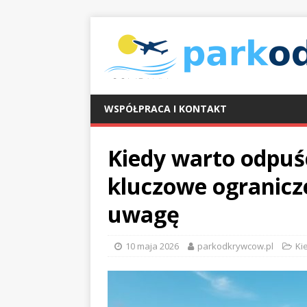
WSPÓŁPRACA I KONTAKT
Kiedy warto odpuś
kluczowe ogranicze
uwagę
10 maja 2026
parkodkrywcow.pl
Ki