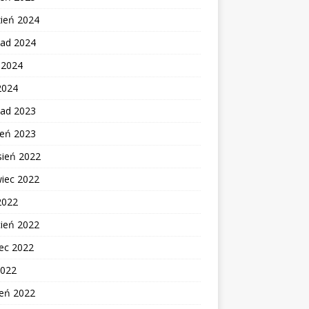
zień 2024
pad 2024
c 2024
2024
pad 2023
ień 2023
sień 2022
wiec 2022
2022
cień 2022
ec 2022
2022
zeń 2022