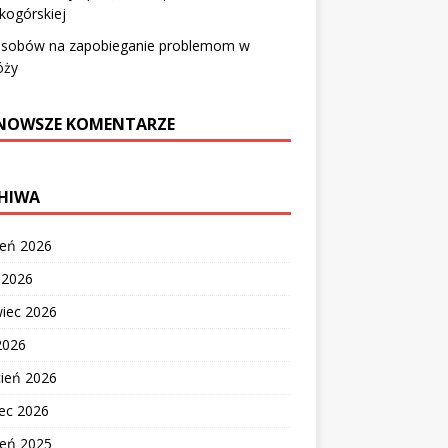
kogórskiej
osobów na zapobieganie problemom w
óży
NOWSZE KOMENTARZE
HIWA
ień 2026
c 2026
wiec 2026
2026
cień 2026
ec 2026
ień 2025