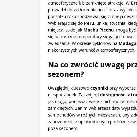
atmosferyczne lub zamknięte atrakcje. W
Br
prowadzi do zatłoczenia hoteli oraz wysoki
początku roku spodziewaj się zimnej i deszc
Wybierając się do
Peru
, unikaj stycznia, ki
miejsca, takie jak
Machu Picchu
, mogą być 
się na mroźne temperatury sięgające nawet 
zwiedzania. W okresie cyklonów na
Madaga
niekorzystnych warunków atmosferycznych.
Na co zwrócić uwagę pr
sezonem?
Uwzględnij kluczowe
czynniki
przy wyborze 
niespodzianek. Zacznij od
dostępności atra
jak długo, ponieważ wiele z nich może mieć 
zamkniętych. Zanim wybierzesz daty wyjazd
samochodów w różnych miesiącach, aby ziden
zapoznać się z opiniami innych podróżników, 
poza sezonem.