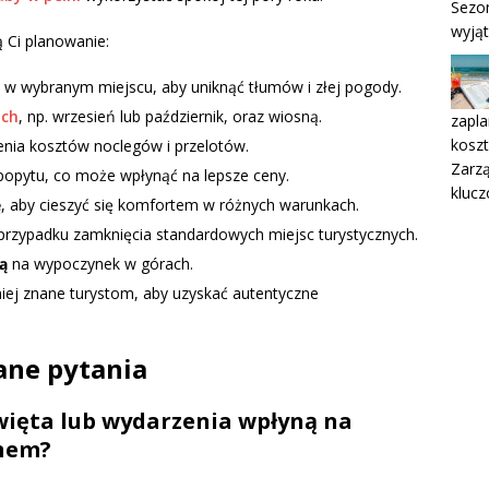
Sezo
wyją
ą Ci planowanie:
w wybranym miejscu, aby uniknąć tłumów i złej pogody.
ych
, np. wrzesień lub październik, oraz wiosną.
zapla
kosz
enia kosztów noclegów i przelotów.
Zarzą
popytu, co może wpłynąć na lepsze ceny.
kluc
ę
, aby cieszyć się komfortem w różnych warunkach.
rzypadku zamknięcia standardowych miejsc turystycznych.
ą
na wypoczynek w górach.
niej znane turystom, aby uzyskać autentyczne
ane pytania
święta lub wydarzenia wpłyną na
onem?