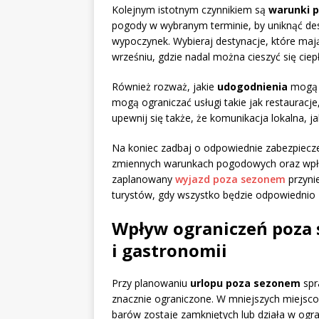
Kolejnym istotnym czynnikiem są
warunki 
pogody w wybranym terminie, by uniknąć de
wypoczynek. Wybieraj destynacje, które mają
wrześniu, gdzie nadal można cieszyć się ciep
Również rozważ, jakie
udogodnienia
mogą b
mogą ograniczać usługi takie jak restauracj
upewnij się także, że komunikacja lokalna, j
Na koniec zadbaj o odpowiednie zabezpiecz
zmiennych warunkach pogodowych oraz wpłyn
zaplanowany
wyjazd poza sezonem
przynie
turystów, gdy wszystko będzie odpowiednio
Wpływ ograniczeń poza 
i gastronomii
Przy planowaniu
urlopu poza sezonem
spr
znacznie ograniczone. W mniejszych miejscow
barów zostaje zamkniętych lub działa w ogra