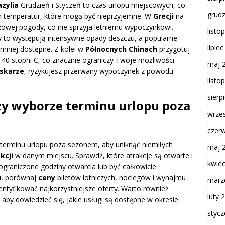
azylia
Grudzień i Styczeń to czas urlopu miejscowych, co
grud
ch temperatur, które mogą być nieprzyjemne. W
Grecji
na
zowej pogody, co nie sprzyja letniemu wypoczynkowi.
listo
edy to występują intensywne opady deszczu, a popularne
lipie
mniej dostępne. Z kolei w
Północnych Chinach
przygotuj
-40 stopni C, co znacznie ograniczy Twoje możliwości
maj 
skarze
, ryzykujesz przerwany wypoczynek z powodu
listo
sierp
zy wyborze terminu urlopu poza
wrze
czer
terminu urlopu poza sezonem, aby uniknąć niemiłych
maj 
kcji
w danym miejscu. Sprawdź, które atrakcje są otwarte i
kwie
ograniczone godziny otwarcia lub być całkowicie
u, porównaj
ceny
biletów lotniczych, noclegów i wynajmu
marz
tyfikować najkorzystniejsze oferty. Warto również
luty 
aby dowiedzieć się, jakie usługi są dostępne w okresie
styc