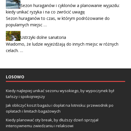
Sezon huraganów i cyklonów a planowanie wyjazdu:
kiedy unikać ryzyka i na co zwrócić uwagę
Sezon huraganów to czas, w którym podróżowanie do
popularnych miejsc …
Ustrzyki dolne sanatoria
Wiadomo, że ludzie wyjeżdżają do innych miejsc w różnych
celach. …
LOSOWO
Kiedy najlepiej unikać sezonu wysokiego, by wypoczynek był
tańszy i spokojniejszy
Jak obliczyć koszt bagażu i dopłat na lotnisku: przewodnik po
opłatach i limitach bagażowych
Kiedy planować city break, by dłuższy dzień sprzyjał
intensywnemu zwiedzaniu i relaksowi