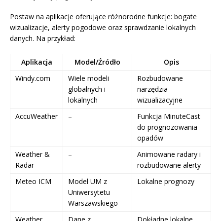
Postaw na aplikacje oferujące różnorodne funkcje: bogate
wizualizacje, alerty pogodowe oraz sprawdzanie lokalnych
danych. Na przykład:
Aplikacja
Model/Źródło
Opis
Windy.com
Wiele modeli
Rozbudowane
globalnych i
narzędzia
lokalnych
wizualizacyjne
AccuWeather
–
Funkcja MinuteCast
do prognozowania
opadów
Weather &
–
Animowane radary i
Radar
rozbudowane alerty
Meteo ICM
Model UM z
Lokalne prognozy
Uniwersytetu
Warszawskiego
Weather
Dane z
Dokładne lokalne