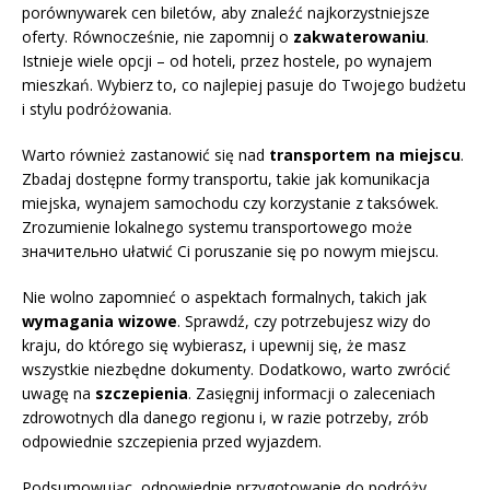
porównywarek cen biletów, aby znaleźć najkorzystniejsze
oferty. Równocześnie, nie zapomnij o
zakwaterowaniu
.
Istnieje wiele opcji – od hoteli, przez hostele, po wynajem
mieszkań. Wybierz to, co najlepiej pasuje do Twojego budżetu
i stylu podróżowania.
Warto również zastanowić się nad
transportem na miejscu
.
Zbadaj dostępne formy transportu, takie jak komunikacja
miejska, wynajem samochodu czy korzystanie z taksówek.
Zrozumienie lokalnego systemu transportowego może
значительно ułatwić Ci poruszanie się po nowym miejscu.
Nie wolno zapomnieć o aspektach formalnych, takich jak
wymagania wizowe
. Sprawdź, czy potrzebujesz wizy do
kraju, do którego się wybierasz, i upewnij się, że masz
wszystkie niezbędne dokumenty. Dodatkowo, warto zwrócić
uwagę na
szczepienia
. Zasięgnij informacji o zaleceniach
zdrowotnych dla danego regionu i, w razie potrzeby, zrób
odpowiednie szczepienia przed wyjazdem.
Podsumowując, odpowiednie przygotowanie do podróży