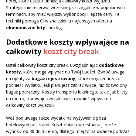
hotel, które często obniżają całkowity koszt wyjazdu.
Strategicznie rezerwuj wczesniej, szczególnie w popularnych
terminach, aby mieć większy wybór opcji i lepsze ceny. Te
techniki pomogą Ci w znalezieniu najlepszych ofert na
ekonomiczne loty
i noclegi.
Dodatkowe koszty wpływające na
całkowity
koszt city break
Ustal całkowity koszt city break, uwzględniając
dodatkowe
koszty
, które mogą wpłynąć na Twój budżet. Zwróć uwagę
na opłaty za
bagaż rejestrowany
, które mogą znacząco
podnieść wydatki, jeśli planujesz zabrać więcej niż dozwolony
bagaż podręczny. Koszty transportu lokalnego, takie jak bilety
na metro, tramwaje czy taksówki, również wpłyną na
całkowity koszt wyjazdu.
Weź pod uwagę także wydatki na wyżywienie poza
hotelowymi posiłkami. Koszt obiadu w restauracji może
wynosić od 30 do 35 euro, dlatego miej to na uwadze podczas