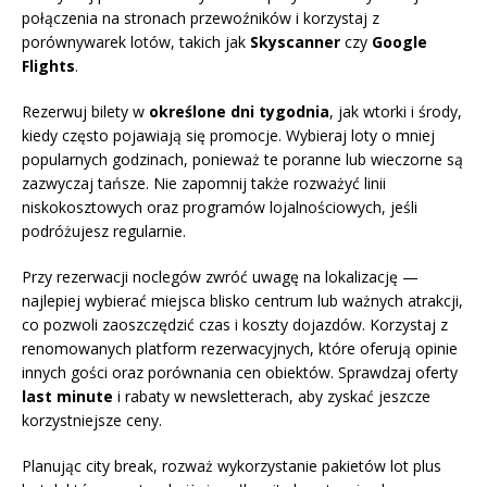
połączenia na stronach przewoźników i korzystaj z
porównywarek lotów, takich jak
Skyscanner
czy
Google
Flights
.
Rezerwuj bilety w
określone dni tygodnia
, jak wtorki i środy,
kiedy często pojawiają się promocje. Wybieraj loty o mniej
popularnych godzinach, ponieważ te poranne lub wieczorne są
zazwyczaj tańsze. Nie zapomnij także rozważyć linii
niskokosztowych oraz programów lojalnościowych, jeśli
podróżujesz regularnie.
Przy rezerwacji noclegów zwróć uwagę na lokalizację —
najlepiej wybierać miejsca blisko centrum lub ważnych atrakcji,
co pozwoli zaoszczędzić czas i koszty dojazdów. Korzystaj z
renomowanych platform rezerwacyjnych, które oferują opinie
innych gości oraz porównania cen obiektów. Sprawdzaj oferty
last minute
i rabaty w newsletterach, aby zyskać jeszcze
korzystniejsze ceny.
Planując city break, rozważ wykorzystanie pakietów lot plus