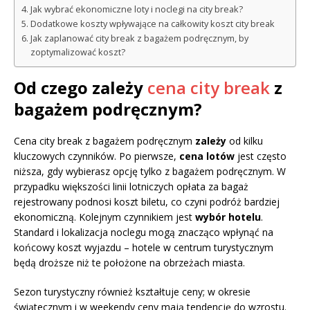
Jak wybrać ekonomiczne loty i noclegi na city break?
Dodatkowe koszty wpływające na całkowity koszt city break
Jak zaplanować city break z bagażem podręcznym, by
zoptymalizować koszt?
Od czego zależy
cena city break
z
bagażem podręcznym?
Cena city break z bagażem podręcznym
zależy
od kilku
kluczowych czynników. Po pierwsze,
cena lotów
jest często
niższa, gdy wybierasz opcję tylko z bagażem podręcznym. W
przypadku większości linii lotniczych opłata za bagaż
rejestrowany podnosi koszt biletu, co czyni podróż bardziej
ekonomiczną. Kolejnym czynnikiem jest
wybór hotelu
.
Standard i lokalizacja noclegu mogą znacząco wpłynąć na
końcowy koszt wyjazdu – hotele w centrum turystycznym
będą droższe niż te położone na obrzeżach miasta.
Sezon turystyczny również kształtuje ceny; w okresie
świątecznym i w weekendy ceny mają tendencję do wzrostu.