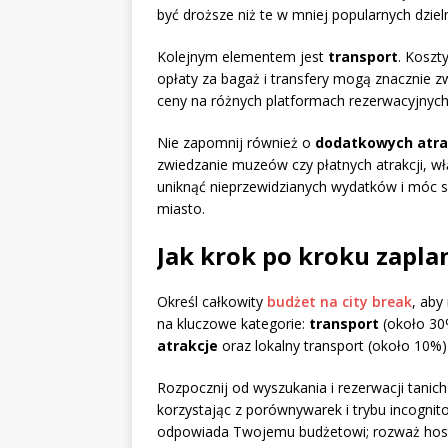
być droższe niż te w mniej popularnych dziel
Kolejnym elementem jest
transport
. Koszt
opłaty za bagaż i transfery mogą znacznie z
ceny na różnych platformach rezerwacyjnych,
Nie zapomnij również o
dodatkowych atra
zwiedzanie muzeów czy płatnych atrakcji, wł
uniknąć nieprzewidzianych wydatków i móc s
miasto.
Jak krok po kroku zapla
Określ całkowity
budżet na city break
, aby
na kluczowe kategorie:
transport
(około 30
atrakcje
oraz lokalny transport (około 10%)
Rozpocznij od wyszukania i rezerwacji tanich
korzystając z porównywarek i trybu incognito
odpowiada Twojemu budżetowi; rozważ hostele