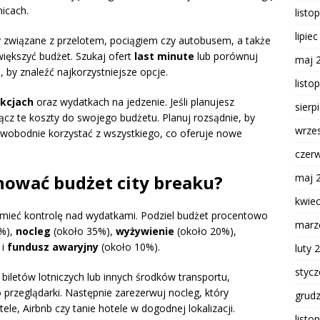
nicach.
listo
lipie
y związane z przelotem, pociągiem czy autobusem, a także
większyć budżet. Szukaj ofert
last minute
lub porównuj
maj 
 by znaleźć najkorzystniejsze opcje.
listo
kcjach
oraz wydatkach na jedzenie. Jeśli planujesz
sierp
ącz te koszty do swojego budżetu. Planuj rozsądnie, by
wrze
wobodnie korzystać z wszystkiego, co oferuje nowe
czer
maj 
nować budżet city breaku?
kwie
 mieć kontrolę nad wydatkami. Podziel budżet procentowo
marz
%),
nocleg
(około 35%),
wyżywienie
(około 20%),
 i
fundusz awaryjny
(około 10%).
luty 
styc
 biletów lotniczych lub innych środków transportu,
 przeglądarki. Następnie zarezerwuj nocleg, który
grud
, Airbnb czy tanie hotele w dogodnej lokalizacji.
listo