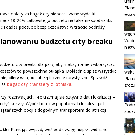
unikn
Plan
tkowe opłaty za bagaż czy nieoczekiwane wydatki
ekscy
nacz 10-20% całkowitego budżetu na takie niespodzianki.
ć i dadzą poczucie bezpieczeństwa w trakcie podróży.
wędr
planowaniu budżetu city breaku
Wędr
niezw
udżetu city breaku dla pary, aby maksymalnie wykorzystać
kosztów to powszechna pułapka. Dokładnie spisz wszystkie
wakac
enie, bilety wstępu i ubezpieczenie turystyczne. Sprawdź
Planu
y za
bagaż czy transfery z lotniska
.
zrozu
rzy rezerwacjach. Nie trzymaj się sztywno dat i lokalizacji –
iżyć koszty. Wybór hoteli w popularnych lokalizacjach
Podr
aj tańszych opcji z dogodnym transportem do atrakcji
sposó
atki
. Planując wyjazd, weź pod uwagę nieprzewidziane