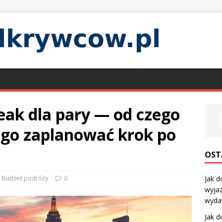
reak dla pary — od czego
k go zaplanować krok po
OST
Budżet podróży
0
Jak d
wyjaz
wyda
Jak d