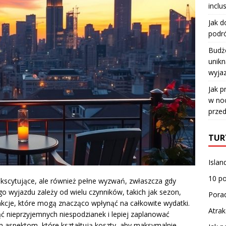
inclu
Jak d
podró
Budże
unikn
wyja
Jak p
w no
przed
TUR
Islan
10 p
kscytujące, ale również pełne wyzwań, zwłaszcza gdy
go wyjazdu zależy od wielu czynników, takich jak sezon,
Porad
akcje, które mogą znacząco wpłynąć na całkowite wydatki.
Atrak
 nieprzyjemnych niespodzianek i lepiej zaplanować
m aspektom, które kształtują koszty, aby maksymalnie