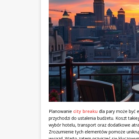
Planowanie
city breaku
dla pary może być e
przychodzi do ustalenia budżetu. Koszt takie
wybór hotelu, transport oraz dodatkowe atr
Zrozumienie tych elementów pomoże uniknąć
wyjazd. Warto zatem przyjrzeć się kluczowy