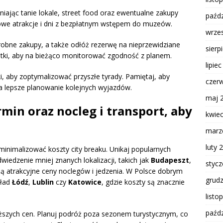
niając tanie lokale, street food oraz ewentualne zakupy
paźdz
we atrakcje i dni z bezpłatnym wstępem do muzeów.
wrze
drobne zakupy, a także odłóż rezerwę na nieprzewidziane
sierp
atki, aby na bieżąco monitorować zgodność z planem.
lipie
i, aby zoptymalizować przyszłe tyrady. Pamiętaj, aby
czer
na lepsze planowanie kolejnych wyjazdów.
maj 
min oraz nocleg i transport, aby
kwie
marz
luty 
minimalizować koszty city breaku. Unikaj popularnych
wiedzenie mniej znanych lokalizacji, takich jak
Budapeszt
,
styc
ują atrakcyjne ceny noclegów i jedzenia. W Polsce dobrym
grud
kład
Łódź
,
Lublin
czy
Katowice
, gdzie koszty są znacznie
listo
paźdz
iższych cen. Planuj podróż poza sezonem turystycznym, co