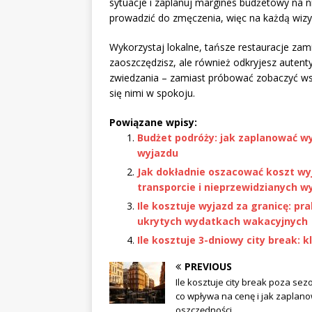
sytuacje i zaplanuj margines budżetowy na n
prowadzić do zmęczenia, więc na każdą wizyt
Wykorzystaj lokalne, tańsze restauracje zami
zaoszczędzisz, ale również odkryjesz autent
zwiedzania – zamiast próbować zobaczyć wszys
się nimi w spokoju.
Powiązane wpisy:
Budżet podróży: jak zaplanować w
wyjazdu
Jak dokładnie oszacować koszt wy
transporcie i nieprzewidzianych 
Ile kosztuje wyjazd za granicę: p
ukrytych wydatkach wakacyjnych
Ile kosztuje 3-dniowy city break:
PREVIOUS
Ile kosztuje city break poza se
co wpływa na cenę i jak zaplan
oszczędności