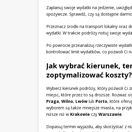
Zaplanuj swoje wydatki na jedzenie, uwzględ
spożywcze. Sprawdź, czy są dostępne darmo
Przeznacz środki na transport lokalny oraz 
wydatki. W trakcie podróży notuj swoje wyd
Po powrocie przeanalizuj rzeczywiste wydatk
kontrolować limit wydatków, co pozwoli Ci 
Jak wybrać kierunek, ter
zoptymalizować koszty?
Wybierz kierunek podróży, który pozwoli Ci z
miejsc, które przez to są droższe. Rozważ od
Praga
,
Wilno
,
Lwów
lub
Porto
, które ofer
wyborem są także mniejsze miasta, na przy
niższe niż w
Krakowie
czy
Warszawie
.
Dopasuj termin wyjazdu, aby skorzystać z n