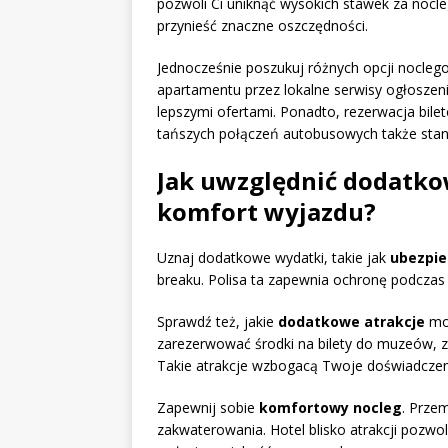
pozwoli Ci uniknąć wysokich stawek za nocle
przynieść znaczne oszczędności.
Jednocześnie poszukuj różnych opcji nocleg
apartamentu przez lokalne serwisy ogłoszeni
lepszymi ofertami. Ponadto, rezerwacja bil
tańszych połączeń autobusowych także stan
Jak uwzględnić dodatko
komfort wyjazdu?
Uznaj dodatkowe wydatki, takie jak
ubezpie
breaku. Polisa ta zapewnia ochronę podczas
Sprawdź też, jakie
dodatkowe atrakcje
mog
zarezerwować środki na bilety do muzeów, zo
Takie atrakcje wzbogacą Twoje doświadczeni
Zapewnij sobie
komfortowy nocleg
. Przem
zakwaterowania. Hotel blisko atrakcji pozwo