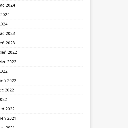
pad 2024
c 2024
2024
pad 2023
ień 2023
sień 2022
wiec 2022
2022
cień 2022
ec 2022
2022
zeń 2022
zień 2021
pad 2021