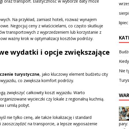
gi oraz transport. Elastyczność w wyborze daty może
wrze
sierp
owych. Na przykład, zamiast hoteli, rozważ wynajem
lipie
owe. Negocjuj ceny z właścicielami, co często skutkuje
etów transportowych z wyprzedzeniem lub korzystanie z
KAT
owi ważny krok w optymalizacji kosztów podróży.
we wydatki i opcje zwiększające
Budż
Kiedy
Nie t
czenie turystyczne
, jako kluczowy element budżetu city
Turys
 wyjazdu, co zwiększa komfort podróży.
ą zwiększyć całkowity koszt wyjazdu. Warto
WAR
rganizowane wycieczki czy lokale z regionalną kuchnią.
a i umilą pobyt.
yśl nie tylko cenę, ale także lokalizację i standard
pary:
li zaoszczędzić na transporcie, a lepsze wyposażenie