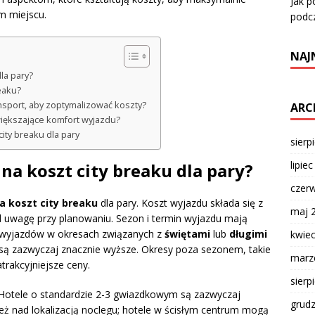
Jak p
m miejscu.
podc
NAJ
la pary?
eaku?
ansport, aby zoptymalizować koszty?
ARC
większające komfort wyjazdu?
ity breaku dla pary
sierp
lipie
na koszt city breaku dla pary?
czer
a koszt city breaku
dla pary. Koszt wyjazdu składa się z
maj 
d uwagę przy planowaniu. Sezon i termin wyjazdu mają
j wyjazdów w okresach związanych z
świętami
lub
długimi
kwie
 są zazwyczaj znacznie wyższe. Okresy poza sezonem, takie
marz
trakcyjniejsze ceny.
sierp
Hotele o standardzie 2-3 gwiazdkowym są zazwyczaj
grud
eż nad lokalizacją noclegu; hotele w ścisłym centrum mogą