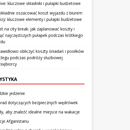
sive: kluczowe składniki i pułapki budżetowe
okładnie oszacować koszt wyjazdu z biurem
ży: kluczowe elementy i pułapki budżetowe
t na city break: jak zaplanować koszty i
ąć najczęstszych pułapek podczas krótkiego
zdu
rawidłowo obliczyć koszty śniadań i posiłków
clegu podczas podróży służbowej
siębiorcy
YSTYKA
dzkie jedzenie
orad dotyczących bezpiecznych wędrówek
y, aby znaleźć idealne miejsce na wakacje
cje Afganistanu