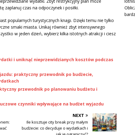
ieprzewidziane wydatki. Zbyt restrykcyjny plan może
lotni
ę zaplanuj czas na odpoczynek i posiłki.
Oblic
bardz
ast popularnych turystycznych knajp. Dzięki temu nie tylko
yczne smaki miasta. Unikaj również zbyt intensywnego
tko w jeden dzień, wybierz kilka istotnych atrakcji i ciesz
ydatki i uniknąć nieprzewidzianych kosztów podczas
jazdu: praktyczny przewodnik po budżecie,
wydatkach
raktyczny przewodnik po planowaniu budżetu i
 kluczowe czynniki wpływające na budżet wyjazdu
NEXT
zonem:
Ile kosztuje city break przy małym
ować
budżecie: co decyduje o wydatkach i
jak je ograniczyć?