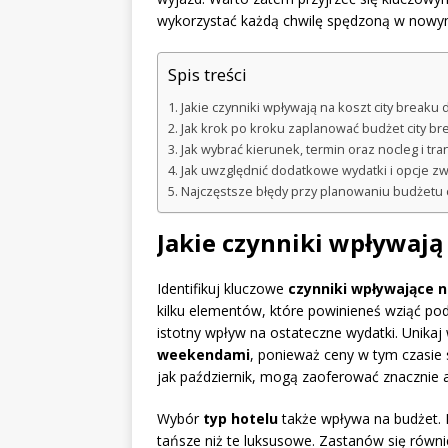
wykorzystać każdą chwilę spędzoną w nowy
Spis treści
Jakie czynniki wpływają na koszt city breaku d
Jak krok po kroku zaplanować budżet city br
Jak wybrać kierunek, termin oraz nocleg i tr
Jak uwzględnić dodatkowe wydatki i opcje z
Najczęstsze błędy przy planowaniu budżetu c
Jakie czynniki wpływają 
Identifikuj kluczowe
czynniki wpływające n
kilku elementów, które powinieneś wziąć po
istotny wpływ na ostateczne wydatki. Unika
weekendami
, ponieważ ceny w tym czasie
jak październik, mogą zaoferować znacznie a
Wybór
typ hotelu
także wpływa na budżet. 
tańsze niż te luksusowe. Zastanów się równi