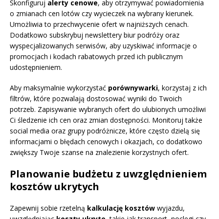
Skonfiguruj
alerty cenowe
, aby otrzymywać powiadomienia
o zmianach cen lotów czy wycieczek na wybrany kierunek.
Umożliwia to przechwycenie ofert w najniższych cenach.
Dodatkowo subskrybuj newslettery biur podróży oraz
wyspecjalizowanych serwisów, aby uzyskiwać informacje o
promocjach i kodach rabatowych przed ich publicznym
udostępnieniem.
Aby maksymalnie wykorzystać
porównywarki
, korzystaj z ich
filtrów, które pozwalają dostosować wyniki do Twoich
potrzeb. Zapisywanie wybranych ofert do ulubionych umożliwi
Ci śledzenie ich cen oraz zmian dostępności. Monitoruj także
social media oraz grupy podróżnicze, które często dzielą się
informacjami o błędach cenowych i okazjach, co dodatkowo
zwiększy Twoje szanse na znalezienie korzystnych ofert.
Planowanie budżetu z uwzględnieniem
kosztów ukrytych
Zapewnij sobie rzetelną
kalkulację kosztów
wyjazdu,
uwzględniając
koszty ukryte
, takie jak transport, noclegi czy