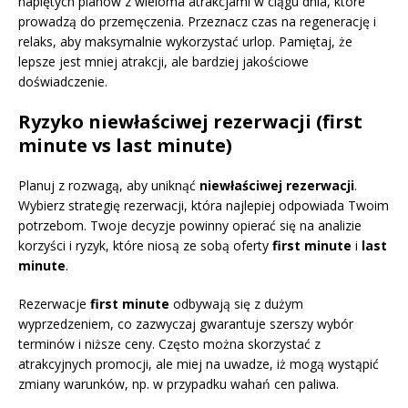
napiętych planów z wieloma atrakcjami w ciągu dnia, które
prowadzą do przemęczenia. Przeznacz czas na regenerację i
relaks, aby maksymalnie wykorzystać urlop. Pamiętaj, że
lepsze jest mniej atrakcji, ale bardziej jakościowe
doświadczenie.
Ryzyko niewłaściwej rezerwacji (first
minute vs last minute)
Planuj z rozwagą, aby uniknąć
niewłaściwej rezerwacji
.
Wybierz strategię rezerwacji, która najlepiej odpowiada Twoim
potrzebom. Twoje decyzje powinny opierać się na analizie
korzyści i ryzyk, które niosą ze sobą oferty
first minute
i
last
minute
.
Rezerwacje
first minute
odbywają się z dużym
wyprzedzeniem, co zazwyczaj gwarantuje szerszy wybór
terminów i niższe ceny. Często można skorzystać z
atrakcyjnych promocji, ale miej na uwadze, iż mogą wystąpić
zmiany warunków, np. w przypadku wahań cen paliwa.