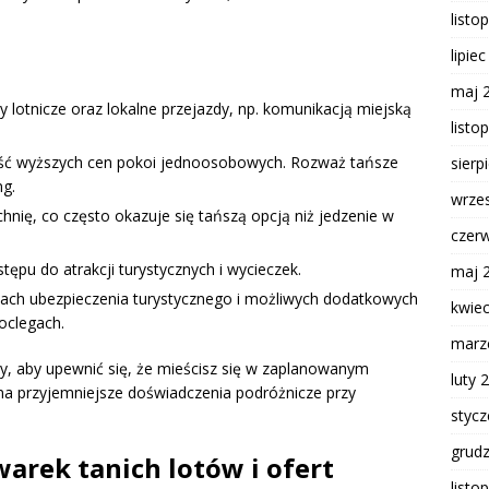
listo
lipie
maj 
y lotnicze oraz lokalne przejazdy, np. komunikacją miejską
listo
ć wyższych cen pokoi jednoosobowych. Rozważ tańsze
sierp
ng.
wrze
hnię, co często okazuje się tańszą opcją niż jedzenie w
czer
tępu do atrakcji turystycznych i wycieczek.
maj 
ach ubezpieczenia turystycznego i możliwych dodatkowych
kwie
noclegach.
marz
y, aby upewnić się, że mieścisz się w zaplanowanym
luty 
na przyjemniejsze doświadczenia podróżnicze przy
styc
grud
warek tanich lotów i ofert
listo