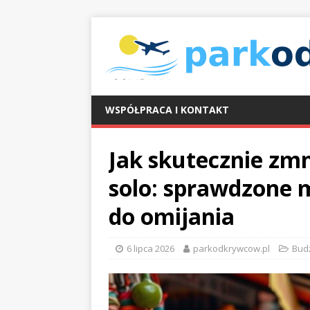
WSPÓŁPRACA I KONTAKT
Jak skutecznie zmn
solo: sprawdzone 
do omijania
6 lipca 2026
parkodkrywcow.pl
Bud