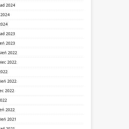
pad 2024
c 2024
2024
pad 2023
ień 2023
sień 2022
wiec 2022
2022
cień 2022
ec 2022
2022
zeń 2022
zień 2021
pad 2021