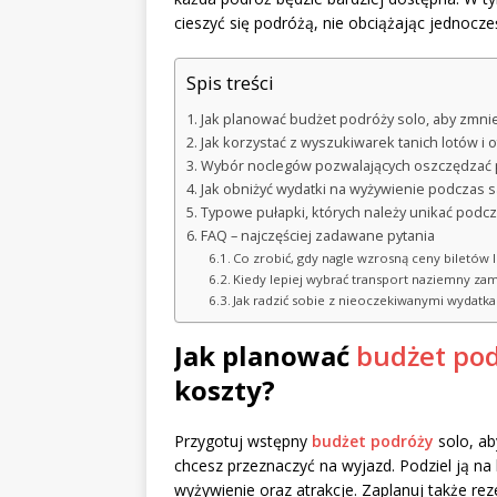
cieszyć się podróżą, nie obciążając jednocześ
Spis treści
Jak planować budżet podróży solo, aby zmnie
Jak korzystać z wyszukiwarek tanich lotów i o
Wybór noclegów pozwalających oszczędzać 
Jak obniżyć wydatki na wyżywienie podczas 
Typowe pułapki, których należy unikać podcz
FAQ – najczęściej zadawane pytania
Co zrobić, gdy nagle wzrosną ceny biletów 
Kiedy lepiej wybrać transport naziemny zami
Jak radzić sobie z nieoczekiwanymi wydatka
Jak planować
budżet pod
koszty?
Przygotuj wstępny
budżet podróży
solo, ab
chcesz przeznaczyć na wyjazd. Podziel ją na k
wyżywienie oraz atrakcje. Zaplanuj także re