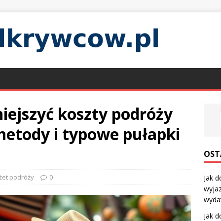
iejszyć koszty podróży
metody i typowe pułapki
OST
żet podróży
0
Jak d
wyjaz
wyda
Jak d