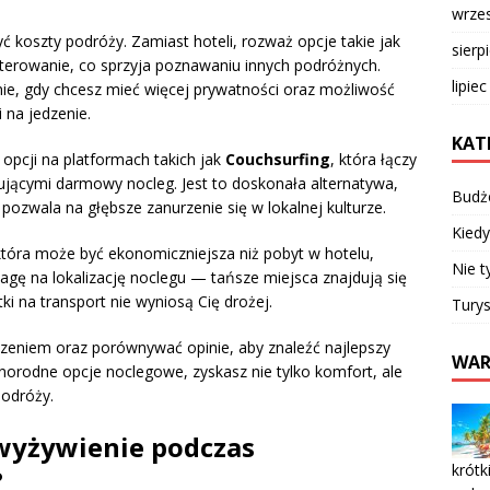
wrze
yć koszty podróży. Zamiast hoteli, rozważ opcje takie jak
sierp
terowanie, co sprzyja poznawaniu innych podróżnych.
lipie
ie, gdy chcesz mieć więcej prywatności oraz możliwość
na jedzenie.
KAT
opcji na platformach takich jak
Couchsurfing
, która łączy
jącymi darmowy nocleg. Jest to doskonała alternatywa,
Budż
 pozwala na głębsze zanurzenie się w lokalnej kulturze.
Kiedy
która może być ekonomiczniejsza niż pobyt w hotelu,
Nie t
agę na lokalizację noclegu — tańsze miejsca znajdują się
i na transport nie wyniosą Cię drożej.
Turys
zeniem oraz porównywać opinie, aby znaleźć najlepszy
WAR
norodne opcje noclegowe, zyskasz nie tylko komfort, ale
podróży.
 wyżywienie podczas
krótk
?