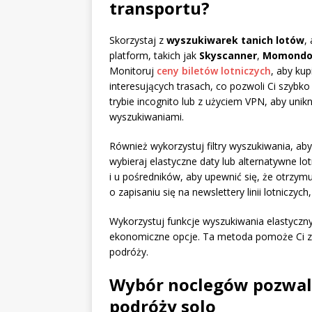
transportu?
Skorzystaj z
wyszukiwarek tanich lotów
,
platform, takich jak
Skyscanner
,
Momond
Monitoruj
ceny biletów lotniczych
, aby kup
interesujących trasach, co pozwoli Ci szybk
trybie incognito lub z użyciem VPN, aby u
wyszukiwaniami.
Również wykorzystuj filtry wyszukiwania, ab
wybieraj elastyczne daty lub alternatywne lot
i u pośredników, aby upewnić się, że otrzym
o zapisaniu się na newslettery linii lotniczy
Wykorzystuj funkcje wyszukiwania elastycznyc
ekonomiczne opcje. Ta metoda pomoże Ci z
podróży.
Wybór noclegów pozwala
podróży solo