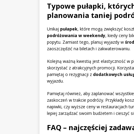
Typowe pułapki, których
planowania taniej podró
Unikaj
pułapek
, które mogą zwiększyć koszt
podróżowania w weekendy
, kiedy ceny b
popytu. Zamiast tego, planuj wyjazdy w
śro
zaoszczędzić na biletach i zakwaterowaniu.
Kolejną ważną kwestią jest elastyczność w 
skorzystać z atrakcyjnych promocji. Korzysta
pamiętaj o rezygnacji z
dodatkowych usłu
wyjazdu.
Pamiętaj również, aby zaplanować wszystkie
zaskoczeń w trakcie podróży. Przykłady kos
napiwki, czy wyższe ceny w restauracjach t
lepiej zarządzać swoim budżetem i cieszyć s
FAQ – najczęściej zadaw