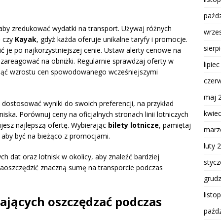
paźdz
 aby zredukować wydatki na transport. Używaj różnych
wrze
o
czy
Kayak
, gdyż każda oferuje unikalne taryfy i promocje.
sierp
ić je po najkorzystniejszej cenie. Ustaw alerty cenowe na
o zareagować na obniżki. Regularnie sprawdzaj oferty w
lipie
niknąć wzrostu cen spowodowanego wcześniejszymi
czer
maj 
y dostosować wyniki do swoich preferencji, na przykład
kwie
niska. Porównuj ceny na oficjalnych stronach linii lotniczych
ujesz najlepszą ofertę. Wybierając
bilety lotnicze
, pamiętaj
marz
ch, aby być na bieżąco z promocjami.
luty 
h dat oraz lotnisk w okolicy, aby znaleźć bardziej
styc
aoszczędzić znaczną sumę na transporcie podczas
grud
listo
jących oszczędzać podczas
paźdz