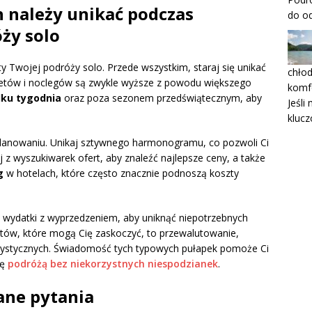
 należy unikać podczas
do od
ży solo
y Twojej podróży solo. Przede wszystkim, staraj się unikać
chłod
iletów i noclegów są zwykle wyższe z powodu większego
komf
dku tygodnia
oraz poza sezonem przedświątecznym, aby
Jeśli
klucz
planowaniu. Unikaj sztywnego harmonogramu, co pozwoli Ci
j z wyszukiwarek ofert, aby znaleźć najlepsze ceny, a także
g
w hotelach, które często znacznie podnoszą koszty
 wydatki z wyprzedzeniem, aby uniknąć niepotrzebnych
ztów, które mogą Cię zaskoczyć, to przewalutowanie,
urystycznych. Świadomość tych typowych pułapek pomoże Ci
ię
podróżą bez niekorzystnych niespodzianek
.
ane pytania