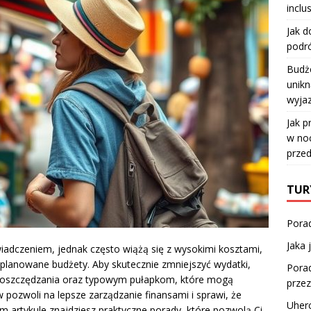
inclu
Jak d
podró
Budże
unikn
wyja
Jak p
w no
przed
TUR
Porad
Jaka 
dczeniem, jednak często wiążą się z wysokimi kosztami,
aplanowane budżety. Aby skutecznie zmniejszyć wydatki,
Porad
 oszczędzania oraz typowym pułapkom, które mogą
prze
 pozwoli na lepsze zarządzanie finansami i sprawi, że
Uherc
m artykule znajdziesz praktyczne porady, które pozwolą Ci