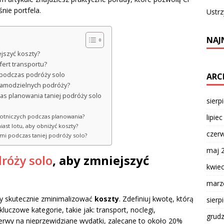
nie portfela.
Ustrz
NAJ
jszyć koszty?
fert transportu?
podczas podróży solo
ARC
samodzielnych podróży?
as planowania taniej podróży solo
sierp
lipie
lotniczych podczas planowania?
ast lotu, aby obniżyć koszty?
czer
mi podczas taniej podróży solo?
maj 
róży solo
, aby zmniejszyć
kwie
marz
y skutecznie zminimalizować
koszty
. Zdefiniuj kwotę, którą
sierp
luczowe kategorie, takie jak: transport, noclegi,
grud
zerwy na nieprzewidziane wydatki, zalecane to około 20%