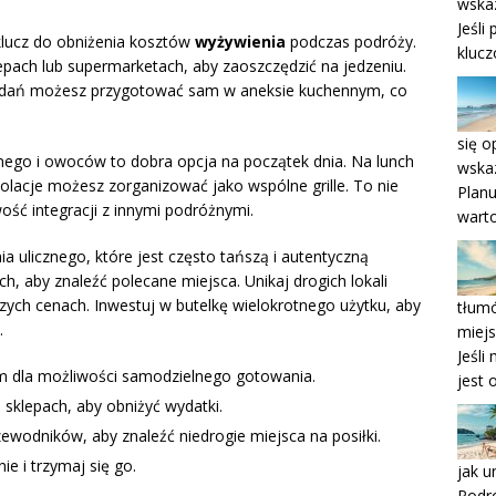
wska
Jeśli
lucz do obniżenia kosztów
wyżywienia
podczas podróży.
klucz
pach lub supermarketach, aby zaoszczędzić na jedzeniu.
e dań możesz przygotować sam w aneksie kuchennym, co
się o
nnego i owoców to dobra opcja na początek dnia. Na lunch
wska
kolacje możesz zorganizować jako wspólne grille. To nie
Planu
ość integracji z innymi podróżnymi.
wart
a ulicznego, które jest często tańszą i autentyczną
ch, aby znaleźć polecane miejsca. Unikaj drogich lokali
szych cenach. Inwestuj w butelkę wielokrotnego użytku, aby
tłumó
.
miej
Jeśli
m dla możliwości samodzielnego gotowania.
jest
sklepach, aby obniżyć wydatki.
zewodników, aby znaleźć niedrogie miejsca na posiłki.
ie i trzymaj się go.
jak u
Podr