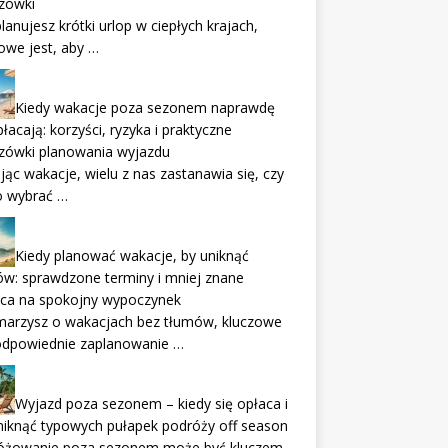
zówki
 planujesz krótki urlop w ciepłych krajach,
owe jest, aby …
Kiedy wakacje poza sezonem naprawdę
płacają: korzyści, ryzyka i praktyczne
zówki planowania wyjazdu
jąc wakacje, wielu z nas zastanawia się, czy
o wybrać …
Kiedy planować wakacje, by uniknąć
w: sprawdzone terminy i mniej znane
sca na spokojny wypoczynek
 marzysz o wakacjach bez tłumów, kluczowe
 odpowiednie zaplanowanie …
Wyjazd poza sezonem – kiedy się opłaca i
niknąć typowych pułapek podróży off season
óżowanie poza sezonem może być kluczem