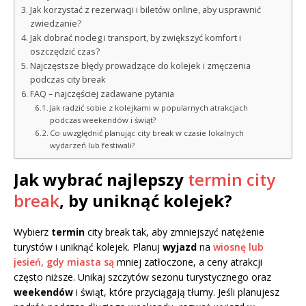
Jak korzystać z rezerwacji i biletów online, aby usprawnić
zwiedzanie?
Jak dobrać nocleg i transport, by zwiększyć komfort i
oszczędzić czas?
Najczęstsze błędy prowadzące do kolejek i zmęczenia
podczas city break
FAQ – najczęściej zadawane pytania
Jak radzić sobie z kolejkami w popularnych atrakcjach
podczas weekendów i świąt?
Co uwzględnić planując city break w czasie lokalnych
wydarzeń lub festiwali?
Jak wybrać najlepszy
termin city
break
, by uniknąć kolejek?
Wybierz
termin
city break tak, aby zmniejszyć natężenie
turystów i uniknąć kolejek. Planuj
wyjazd
na
wiosnę lub
jesień, gdy miasta są
mniej zatłoczone, a ceny atrakcji
często niższe. Unikaj szczytów sezonu turystycznego oraz
weekendów
i świąt, które przyciągają tłumy. Jeśli planujesz