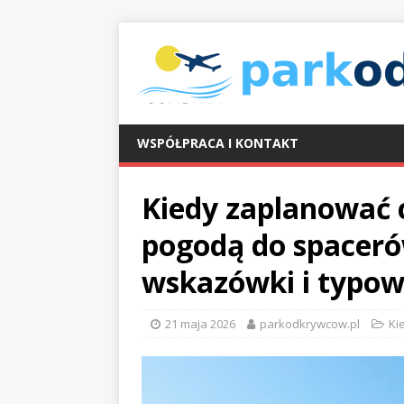
WSPÓŁPRACA I KONTAKT
Kiedy zaplanować c
pogodą do spaceró
wskazówki i typow
21 maja 2026
parkodkrywcow.pl
Ki