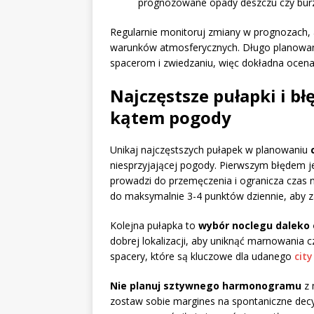
prognozowane opady deszczu czy bur
Regularnie monitoruj zmiany w prognozach,
warunków atmosferycznych. Długo planowany 
spacerom i zwiedzaniu, więc dokładna ocena
Najczęstsze pułapki i b
kątem pogody
Unikaj najczęstszych pułapek w planowaniu
niesprzyjającej pogody. Pierwszym błędem j
prowadzi do przemęczenia i ogranicza czas n
do maksymalnie 3-4 punktów dziennie, aby z
Kolejna pułapka to
wybór noclegu daleko
dobrej lokalizacji, aby uniknąć marnowania c
spacery, które są kluczowe dla udanego
cit
Nie planuj sztywnego harmonogramu
z 
zostaw sobie margines na spontaniczne decyz