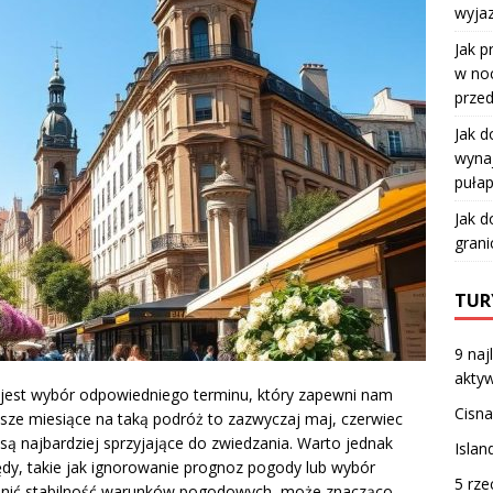
wyja
Jak p
w no
przed
Jak d
wyna
puła
Jak d
grani
TUR
9 naj
aktyw
jest wybór odpowiedniego terminu, który zapewni nam
Cisna
sze miesiące na taką podróż to zazwyczaj maj, czerwiec
są najbardziej sprzyjające do zwiedzania. Warto jednak
Islan
ędy, takie jak ignorowanie prognoz pogody lub wybór
5 rze
cenić stabilność warunków pogodowych, może znacząco