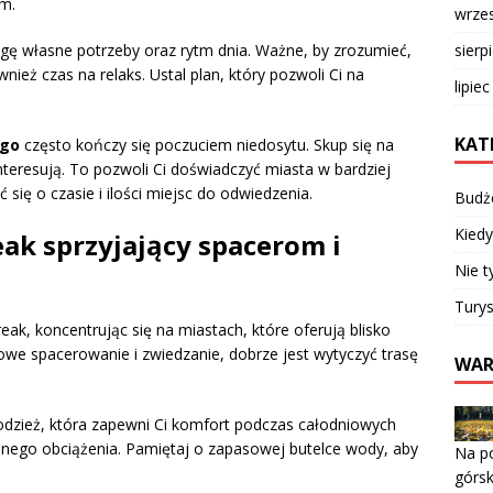
ym.
wrze
sierp
ę własne potrzeby oraz rytm dnia. Ważne, by zrozumieć,
wnież czas na relaks. Ustal plan, który pozwoli Ci na
lipie
KAT
ego
często kończy się poczuciem niedosytu. Skup się na
nteresują. To pozwoli Ci doświadczyć miasta w bardziej
się o czasie i ilości miejsc do odwiedzenia.
Budż
Kiedy
eak sprzyjający spacerom i
Nie t
Turys
reak, koncentrując się na miastach, które oferują blisko
we spacerowanie i zwiedzanie, dobrze jest wytyczyć trasę
WAR
odzież, która zapewni Ci komfort podczas całodniowych
nego obciążenia. Pamiętaj o zapasowej butelce wody, aby
Na po
górs