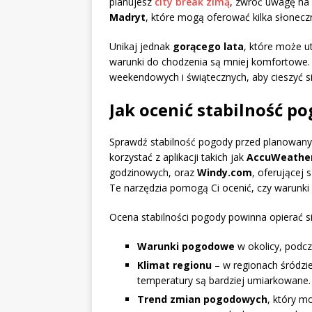
planujesz
city break zimą
, zwróć uwagę na 
Madryt
, które mogą oferować kilka słoneczn
Unikaj jednak
gorącego lata
, które może u
warunki do chodzenia są mniej komfortowe. 
weekendowych i świątecznych, aby cieszyć s
Jak ocenić stabilność po
Sprawdź stabilność pogody przed planowanym
korzystać z aplikacji takich jak
AccuWeathe
godzinowych, oraz
Windy.com
, oferującej 
Te narzędzia pomogą Ci ocenić, czy warunki
Ocena stabilności pogody powinna opierać si
Warunki pogodowe
w okolicy, podcz
Klimat regionu
– w regionach śródzie
temperatury są bardziej umiarkowane.
Trend zmian pogodowych
, który m