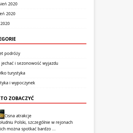
sień 2020
ień 2020
c 2020
EGORIE
et podróży
 jechać i sezonowość wyjazdu
ylko turystyka
tyka i wypoczynek
TO ZOBACZYĆ
Cisna atrakcje
łudniu Polski, szczególnie w rejonach
kich można spotkać bardzo …