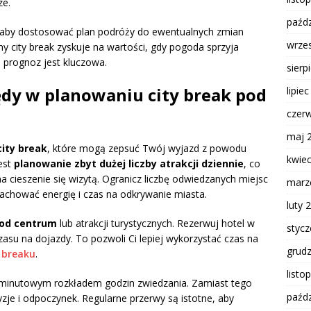
ze.
paźdz
 aby dostosować plan podróży do ewentualnych zmian
wrze
city break zyskuje na wartości, gdy pogoda sprzyja
 prognoz jest kluczowa.
sierp
łędy w planowaniu city break pod
lipie
czer
maj 
city break
, które mogą zepsuć Twój wyjazd z powodu
kwie
est
planowanie zbyt dużej liczby atrakcji dziennie
, co
a cieszenie się wizytą. Ogranicz liczbę odwiedzanych miejsc
marz
achować energię i czas na odkrywanie miasta.
luty 
 od centrum
lub atrakcji turystycznych. Rezerwuj hotel w
styc
zasu na dojazdy. To pozwoli Ci lepiej wykorzystać czas na
grud
y breaku
.
listo
minutowym rozkładem godzin zwiedzania. Zamiast tego
paźdz
je i odpoczynek. Regularne przerwy są istotne, aby