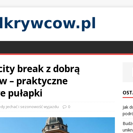
ity break z dobrą
w – praktyczne
e pułapki
OST
edy jechać i sezonowość wyjazdu
0
Jak d
podró
Budże
unikn