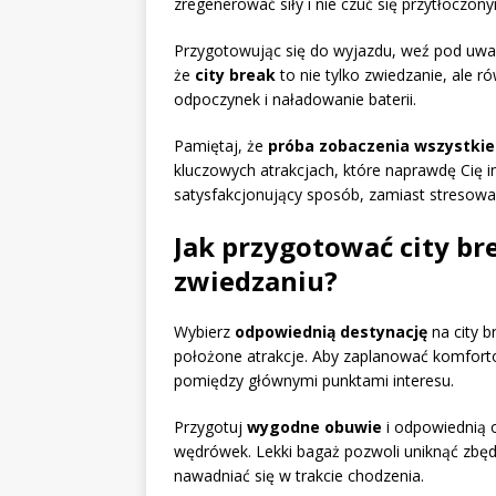
zregenerować siły i nie czuć się przytłoczon
Przygotowując się do wyjazdu, weź pod uwag
że
city break
to nie tylko zwiedzanie, ale ró
odpoczynek i naładowanie baterii.
Pamiętaj, że
próba zobaczenia wszystki
kluczowych atrakcjach, które naprawdę Cię i
satysfakcjonujący sposób, zamiast stresować 
Jak przygotować city br
zwiedzaniu?
Wybierz
odpowiednią destynację
na city b
położone atrakcje. Aby zaplanować komforto
pomiędzy głównymi punktami interesu.
Przygotuj
wygodne obuwie
i odpowiednią 
wędrówek. Lekki bagaż pozwoli uniknąć zbęd
nawadniać się w trakcie chodzenia.