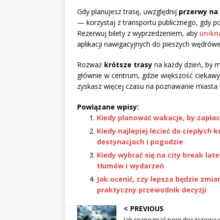
Gdy planujesz trasę, uwzględnij
przerwy na
— korzystaj z transportu publicznego, gdy p
Rezerwuj bilety z wyprzedzeniem, aby
unikną
aplikacji nawigacyjnych do pieszych wędrówe
Rozważ
krótsze trasy
na każdy dzień, by m
głównie w centrum, gdzie większość ciekawy
zyskasz więcej czasu na poznawanie miasta i
Powiązane wpisy:
Kiedy planować wakacje, by zapłaci
Kiedy najlepiej lecieć do ciepłych
destynacjach i pogodzie
Kiedy wybrać się na city break la
tłumów i wydarzeń
Jak ocenić, czy lepsza będzie zmi
praktyczny przewodnik decyzji
PREVIOUS
Jak rozpoznać porę deszczową 