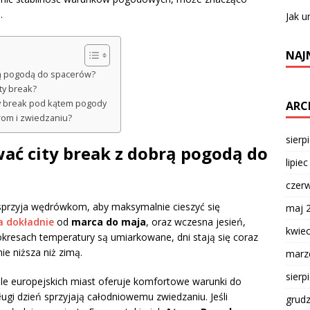
.
Jak u
NAJ
brą pogodą do spacerów?
ty break?
ty break pod kątem pogody
ARC
erom i zwiedzaniu?
sierp
wać city break z dobrą pogodą do
lipie
czer
 sprzyja wędrówkom, aby maksymalnie cieszyć się
maj 
a dokładnie
od
marca do maja
, oraz wczesna jesień,
kwie
okresach temperatury są umiarkowane, dni stają się coraz
ie niższa niż zimą.
marz
sierp
ele europejskich miast oferuje komfortowe warunki do
gi dzień sprzyjają całodniowemu zwiedzaniu. Jeśli
grud