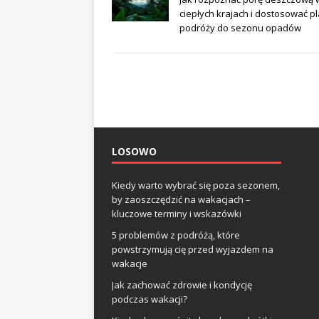
ciepłych krajach i dostosować p
podróży do sezonu opadów
LOSOWO
Kiedy warto wybrać się poza sezonem,
by zaoszczędzić na wakacjach –
kluczowe terminy i wskazówki
5 problemów z podróżą, które
powstrzymują cię przed wyjazdem na
wakacje
Jak zachować zdrowie i kondycję
podczas wakacji?