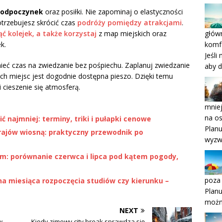
 odpoczynek
oraz posiłki. Nie zapominaj o elastyczności
otrzebujesz skrócić czas
podróży pomiędzy atrakcjami
.
głów
ć kolejek, a także korzystaj
z map miejskich oraz
komf
k.
Jeśli
ieć czas na zwiedzanie bez pośpiechu. Zaplanuj zwiedzanie
aby 
ch miejsc jest dogodnie dostępna pieszo. Dzięki temu
 cieszenie się atmosferą.
mniej
na o
ć najmniej: terminy, triki i pułapki cenowe
Planu
 krajów wiosną: praktyczny przewodnik po
wyzw
tem: porównanie czerwca i lipca pod kątem pogody,
poza
ana miesiąca rozpoczęcia studiów czy kierunku –
Planu
możn
NEXT
w
Kiedy zimowy city break sprawdza się