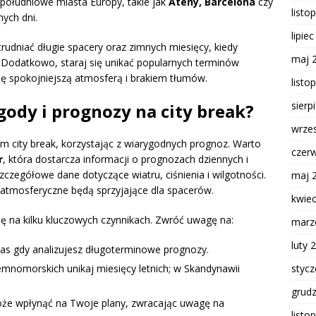
południowe miasta Europy, takie jak
Ateny, Barcelona
czy
listo
ych dni.
lipie
trudniać długie spacery oraz zimnych miesięcy, kiedy
maj 
Dodatkowo, staraj się unikać popularnych terminów
ię spokojniejszą atmosferą i brakiem tłumów.
listo
sierp
gody i prognozy na city break?
wrze
 city break, korzystając z wiarygodnych prognoz. Warto
czer
r
, która dostarcza informacji o prognozach dziennych i
szczegółowe dane dotyczące wiatru, ciśnienia i wilgotności.
maj 
 atmosferyczne będą sprzyjające dla spacerów.
kwie
ę na kilku kluczowych czynnikach. Zwróć uwagę na:
marz
luty 
as gdy analizujesz długoterminowe prognozy.
styc
mnomorskich unikaj miesięcy letnich; w Skandynawii
grud
oże wpłynąć na Twoje plany, zwracając uwagę na
listo