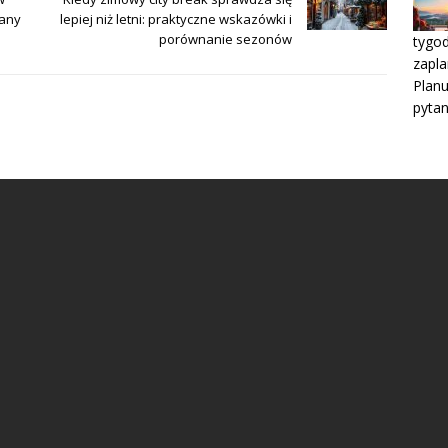
lany
lepiej niż letni: praktyczne wskazówki i
porównanie sezonów
tygod
zapl
Planu
pytan