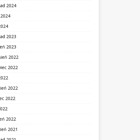
pad 2024
c 2024
2024
pad 2023
ień 2023
sień 2022
wiec 2022
2022
cień 2022
ec 2022
2022
zeń 2022
zień 2021
pad 2021