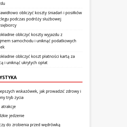
zdu
rawidłowo obliczyć koszty śniadań i posiłków
clegu podczas podróży służbowej
siębiorcy
okładnie obliczyć koszty wyjazdu z
jmem samochodu i uniknąć podatkowych
pek
okładnie obliczyć koszt płatności kartą za
cą i uniknąć ukrytych opłat
YSTYKA
lepszych wskazówek, jak prowadzić zdrowy i
ny tryb życia
 atrakcje
dzkie jedzenie
czy do zrobienia przed wędrówką