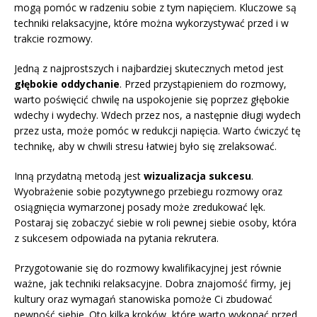
mogą pomóc w radzeniu sobie z tym napięciem. Kluczowe są
techniki relaksacyjne, które można wykorzystywać przed i w
trakcie rozmowy.
Jedną z najprostszych i najbardziej skutecznych metod jest
głębokie oddychanie
. Przed przystąpieniem do rozmowy,
warto poświęcić chwilę na uspokojenie się poprzez głębokie
wdechy i wydechy. Wdech przez nos, a następnie długi wydech
przez usta, może pomóc w redukcji napięcia. Warto ćwiczyć tę
technikę, aby w chwili stresu łatwiej było się zrelaksować.
Inną przydatną metodą jest
wizualizacja sukcesu
.
Wyobrażenie sobie pozytywnego przebiegu rozmowy oraz
osiągnięcia wymarzonej posady może zredukować lęk.
Postaraj się zobaczyć siebie w roli pewnej siebie osoby, która
z sukcesem odpowiada na pytania rekrutera.
Przygotowanie się do rozmowy kwalifikacyjnej jest równie
ważne, jak techniki relaksacyjne. Dobra znajomość firmy, jej
kultury oraz wymagań stanowiska pomoże Ci zbudować
pewność siebie. Oto kilka kroków, które warto wykonać przed