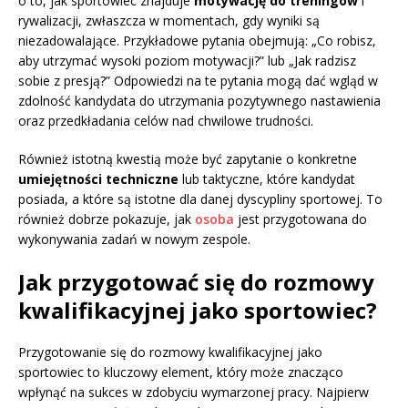
o to, jak sportowiec znajduje
motywację do treningów
i
rywalizacji, zwłaszcza w momentach, gdy wyniki są
niezadowalające. Przykładowe pytania obejmują: „Co robisz,
aby utrzymać wysoki poziom motywacji?” lub „Jak radzisz
sobie z presją?” Odpowiedzi na te pytania mogą dać wgląd w
zdolność kandydata do utrzymania pozytywnego nastawienia
oraz przedkładania celów nad chwilowe trudności.
Również istotną kwestią może być zapytanie o konkretne
umiejętności techniczne
lub taktyczne, które kandydat
posiada, a które są istotne dla danej dyscypliny sportowej. To
również dobrze pokazuje, jak
osoba
jest przygotowana do
wykonywania zadań w nowym zespole.
Jak przygotować się do rozmowy
kwalifikacyjnej jako sportowiec?
Przygotowanie się do rozmowy kwalifikacyjnej jako
sportowiec to kluczowy element, który może znacząco
wpłynąć na sukces w zdobyciu wymarzonej pracy. Najpierw